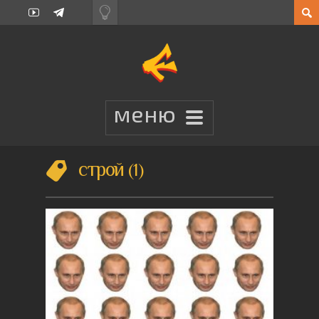
строй
1