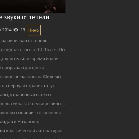
е звуки оттепели
я 2014
13
Кино
графическая оттепель
ь недолго, всего 10-15 лет. Но
должительное время иначе
й прорыва и расцвета
о кино не назовешь. Фильмы
ода вернули стране статус
вы, утраченный еще со
зенштейна. Оттпельное кино…
ивном сознании это, конечно,
айдая и Рязанова;
ии классической литературы: