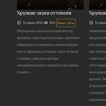
Хрупкие звуки оттепели
Хрупки
12 июня 2014
814
12 июн
Кино
,
Сеть
Восполнить мыслительный вектор
Кинемато
времени «шестидесятников», времени
продлилас
переворота сознания и киносознания
это непро
могут фильмы, которые так и не были
как эпохо
созданы, уверены авторы
советског
некоммерческого проекта «Из жизни
того пери
планет».
кинодержа
времен Эй
В коллект
комедии Г
экранизац