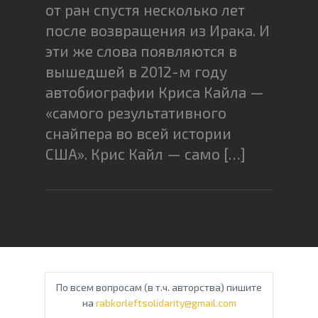
от ран спустя несколько лет
после возвращения из Ирака. И
эти же слова появляются в
вышедшей в 2012-м году
автобиографии Криса Кайла —
«самого результативного
снайпера во всей истории
США». Крис Кайл — само […]
По всем вопросам (в т.ч. авторства) пишите
на
rabkorleftsolidarity@gmail.com