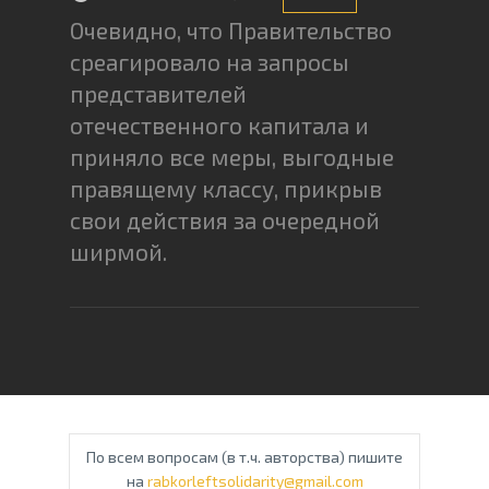
Очевидно, что Правительство
среагировало на запросы
представителей
отечественного капитала и
приняло все меры, выгодные
правящему классу, прикрыв
свои действия за очередной
ширмой.
По всем вопросам (в т.ч. авторства) пишите
на
rabkorleftsolidarity@gmail.com