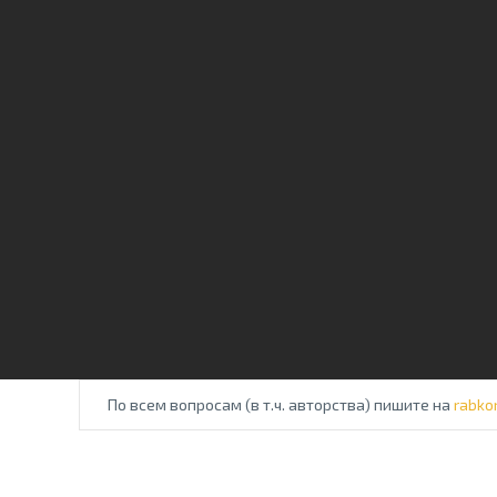
По всем вопросам (в т.ч. авторства) пишите на
rabko