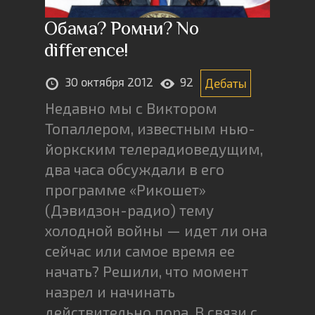
Обама? Ромни? No
difference!
30 октября 2012
92
Дебаты
Недавно мы с Виктором
Топаллером, известным нью-
йоркским телерадиоведущим,
два часа обсуждали в его
программе «Рикошет»
(Дэвидзон-радио) тему
холодной войны — идет ли она
сейчас или самое время ее
начать? Решили, что момент
назрел и начинать
действительно пора. В связи с