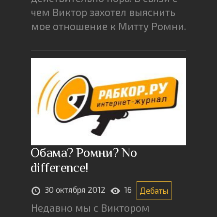
чем Виктор захотел выяснить
мое отношение к Митту Ромни.
Обама? Ромни? No
difference!
30 октября 2012
16
Дебаты
Недавно мы с Виктором