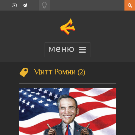
Митт Ромни
2