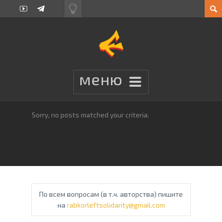
Sorry, no posts matched your criteria.
По всем вопросам (в т.ч. авторства) пишите
на
rabkorleftsolidarity@gmail.com