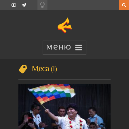
Меса
1