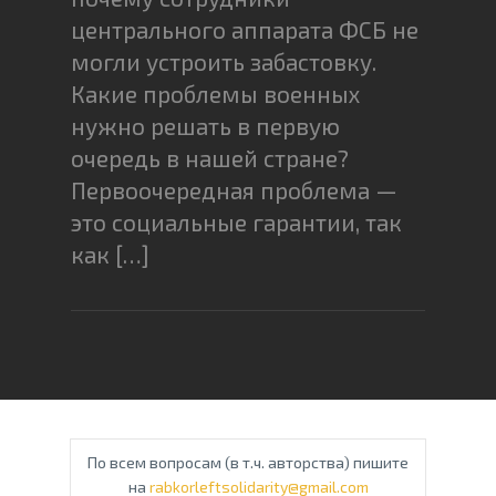
центрального аппарата ФСБ не
могли устроить забастовку.
Какие проблемы военных
нужно решать в первую
очередь в нашей стране?
Первоочередная проблема —
это социальные гарантии, так
как […]
По всем вопросам (в т.ч. авторства) пишите
на
rabkorleftsolidarity@gmail.com