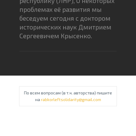
республику (ЛНР), О некоторых
проблемах её развития мы
беседуем сегодня с доктором
исторических наук Дмитрием
Сергеевичем Крысенко.
По всем вопросам (в т.ч. авторства) пишите
на
rabkorleftsolidarity@gmail.com