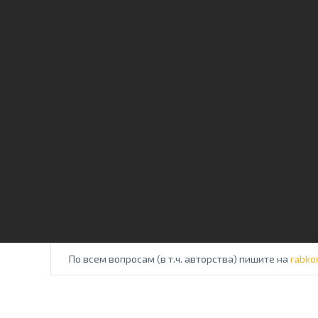
По всем вопросам (в т.ч. авторства) пишите на
rabko