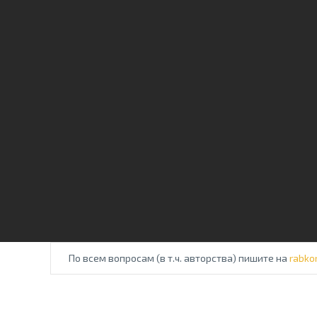
По всем вопросам (в т.ч. авторства) пишите на
rabko