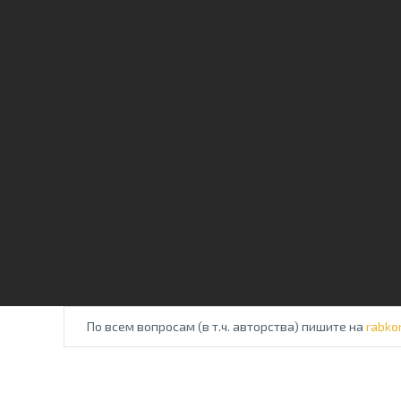
По всем вопросам (в т.ч. авторства) пишите на
rabko