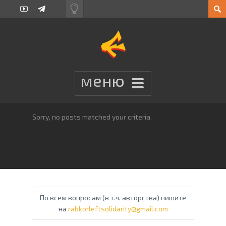
Sorry, no posts matched your criteria.
По всем вопросам (в т.ч. авторства) пишите
на
rabkorleftsolidarity@gmail.com