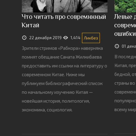
Что читать про совремннный
Левые 
Китай
соврем
ошибки
22 декабря 2019
1,414
Ликбез
01 дек
Зрители стримов «Рабкора» наверняка
В последн
помнят обещание Саната Жилкибаева
Китая, пр
предоставить им ссылки на литературу о
бедной, о
современном Китае. Ниже мы
страны во
публикуем библиографический список
современн
по начальному изучению Китая —
популярно
новейшая история, политология,
всему ми
экономика, социология.