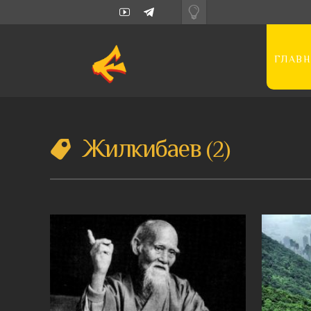
ГЛАВН
Жилкибаев
2