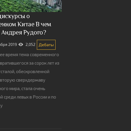
дискурсы о
енном Китае В чем
 Андрея Рудого?
абря 2019
2,052
Дебаты
ее время тема современного
евратившегося за сорок лет из
тсталой, обескровленной
 вторую сверхдержаву
ого мира, стала очень
й среди левых в России и по
ру