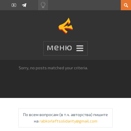
Sorry, no posts matched your criteria.
По всем вопросам (в т.ч. авторства) пишите
на
rabkorleftsolidarity@gmail.com