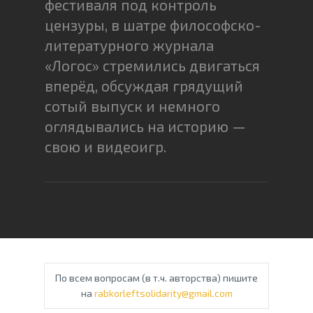
фестиваля под контроль
цензуры, в шатре философско-
литературного журнала
«Логос» стремились двигаться
вперёд, обсуждая грядущий
сотый выпуск и немного
оглядывались на историю —
свою и видеоигр.
По всем вопросам (в т.ч. авторства) пишите
на
rabkorleftsolidarity@gmail.com