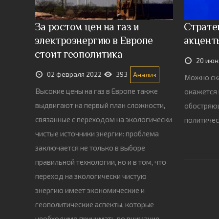
За ростом цен на газ и
Стратег
электроэнергию в Европе
акцент
стоит геополитика
20 июн
02 февраля 2022
393
Анализ
Можно ска
Высокие цены на газ в Европе также
окажется 
выдвигают на первый план сложности,
обостряю
связанные с переходом на экологически
политичес
чистые источники энергии: проблема
заключается не только в выборе
правильной технологии, но и в том, что
переход на экологически чистую
энергию имеет экономические и
геополитические аспекты, которые
необходимо принимать во внимание