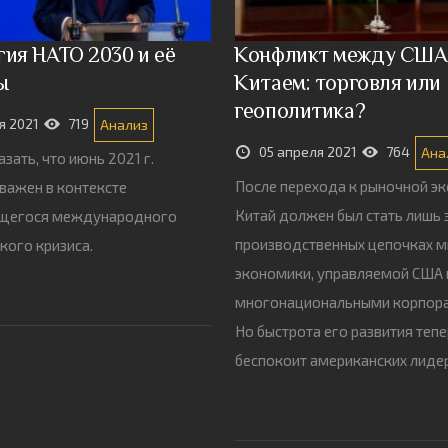
ия НАТО 2030 и её
Конфликт между США
ы
Китаем: торговля или
геополитика?
я 2021
719
Анализ
05 апреля 2021
764
Ана
зать, что июнь 2021 г.
После перехода к рыночной э
важен в контексте
Китай должен был стать лишь 
щегося международного
производственных цепочках 
кого кризиса.
экономики, управляемой США 
многонациональными корпор
Но быстрота его развития теп
беспокоит американских лиде