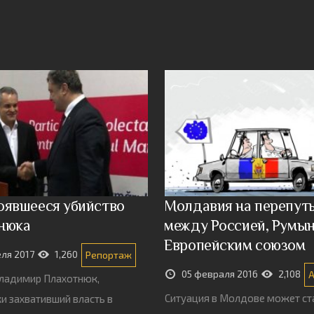
оявшееся убийство
Молдавия на перепуть
нюка
между Россией, Румын
Европейским союзом
еля 2017
1,260
Репортаж
05 февраля 2016
2,108
ладимир Плахотнюк,
Cитуация в Молдове может ст
и захвативший власть в