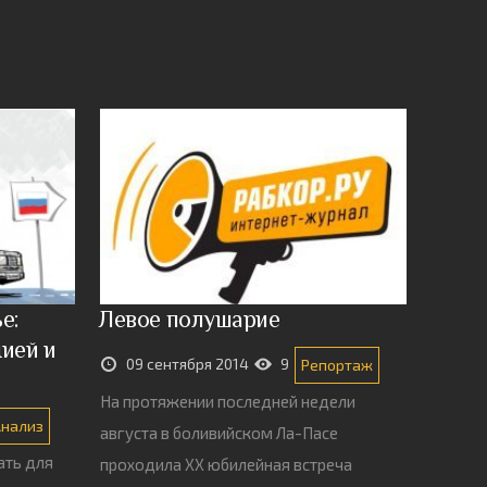
е:
Левое полушарие
ией и
09 сентября 2014
9
Репортаж
На протяжении последней недели
Анализ
августа в боливийском Ла-Пасе
ать для
проходила ХХ юбилейная встреча