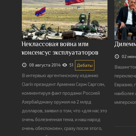
Неклассовая война или
Дилемм
консенсус эксплуататоров
02 июн
08 августа 2014
51
Дебаты
Вашингтон
В интервью аргентинскому изданию
переключи
Clarín президент Армении Серж Саргсян,
Евразию, 
комментируя факт продажи Россией
наиболее 
Азербайджану оружия на 2 млрд
имперског
долларов, заявил о том, что «для нас это
очень болезненная тема, и наш народ
очень обеспокоен», сразу после этого,