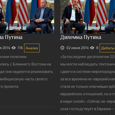
а Путина
Дилемма Путина
я 2014
116
02 июня 2014
8
Анализ
Дебаты
ские политики
«За последнее десятилетие 20
лись с Ближнего Востока на
мы могли наблюдать тектонич
где они надеются реализовать
сдвиги в системе миропорядк
амбициозную часть своего
за все времена не-евразийская
о проекта.
стала не только ключевым ар
евразийских отношений, но и 
в мире силой». «Сейчас не-евр
сила господствует в Евразии –