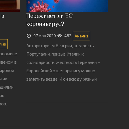
 и
Переживет ли ЕС
коронавирус?
07 мая 2020
482
Анализ
лиз
Авторитаризм Венгрии, щедрость
кономике
Португалии, призыв Италии к
звеном в
солидарности, жесткость Германии –
мировой
Европейский ответ кризису можно
и их
заметить везде. И он всюду разный.
ациями.
ерь
ров.