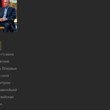
-го века
еские
а. Впервые
 сила
битром
главнейшей
азийская
 и