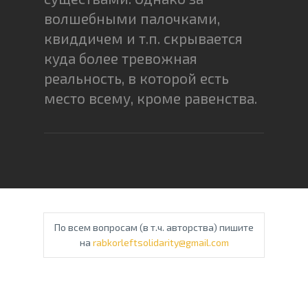
волшебными палочками,
квиддичем и т.п. скрывается
куда более тревожная
реальность, в которой есть
место всему, кроме равенства.
По всем вопросам (в т.ч. авторства) пишите
на
rabkorleftsolidarity@gmail.com