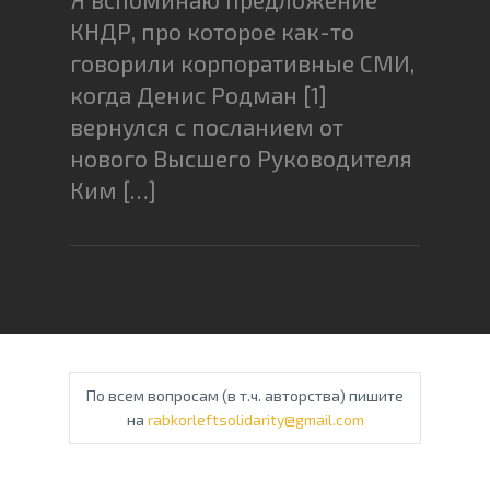
КНДР, про которое как-то
говорили корпоративные СМИ,
когда Денис Родман [1]
вернулся с посланием от
нового Высшего Руководителя
Ким […]
По всем вопросам (в т.ч. авторства) пишите
на
rabkorleftsolidarity@gmail.com