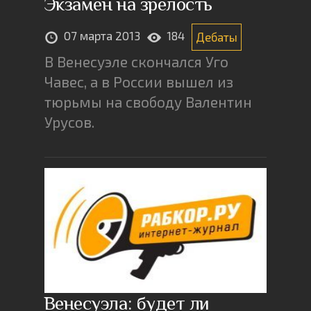
Экзамен на зрелость
07 марта 2013
184
Дебаты
В Венесуэле скончался Уго
Чавес, а в России вышел из
тюрьмы на свободу Валентин
Урусов.
Венесуэла: будет ли