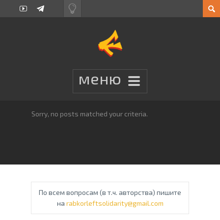
Sorry, no posts matched your criteria.
По всем вопросам (в т.ч. авторства) пишите
на
rabkorleftsolidarity@gmail.com