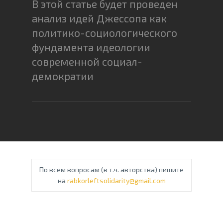
В этой статье будет проведен
анализ идей Джессопа как
политико-социологического
фундамента идеологии
современной социал-
демократии
По всем вопросам (в т.ч. авторства) пишите
на
rabkorleftsolidarity@gmail.com