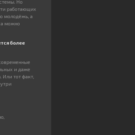
стемы. Но
рети работающих
ую молодёжь, а
са можно
ется более
 современные
льных и даже
 Или тот факт,
нутри
о,