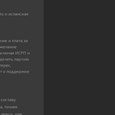
то и испанская
кже и плата за
 желание
включая ИСРП и
сделать партию
ерес,
ёт о поддержке
 составу
а, точнее
 левых, как