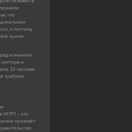
тысяч человек в
 приняли
ая, что
адикальном
сил, и поэтому
ной; нужно
 предложением
 сектора и
ка, 32-часовая
же требуем
ые
в ИСРП – это
 целом признаёт
правительство