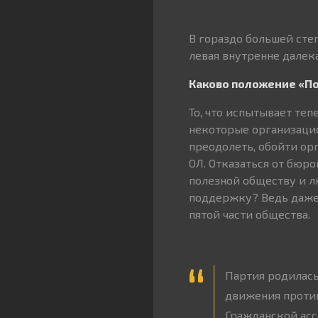
В гораздо большей степ
левая внутренне далек
Каково положение «П
То, что испытывает тепе
некоторые организацио
преодолеть, обойти ор
ОЛ. Отказаться от бюр
полезной обществу и л
поддержку? Ведь даже 
пятой части общества.
Партия родилась
движения против
Гражданской асс