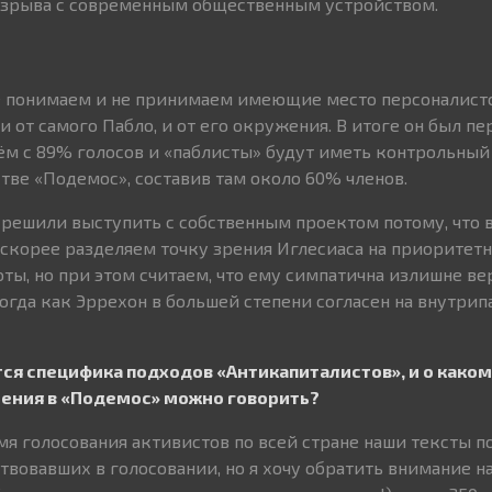
азрыва с современным общественным устройством.
не понимаем и не принимаем имеющие место персоналист
 от самого Пабло, и от его окружения. В итоге он был п
м с 89% голосов и «паблисты» будут иметь контрольный 
ве «Подемос», составив там около 60% членов.
ы решили выступить с собственным проектом потому, что 
скорее разделяем точку зрения Иглесиаса на приоритетн
ты, но при этом считаем, что ему симпатична излишне в
тогда как Эррехон в большей степени согласен на внутри
тся специфика подходов «Антикапиталистов», и о каком
ения в «Подемос» можно говорить?
я голосования активистов по всей стране наши тексты п
вовавших в голосовании, но я хочу обратить внимание на 