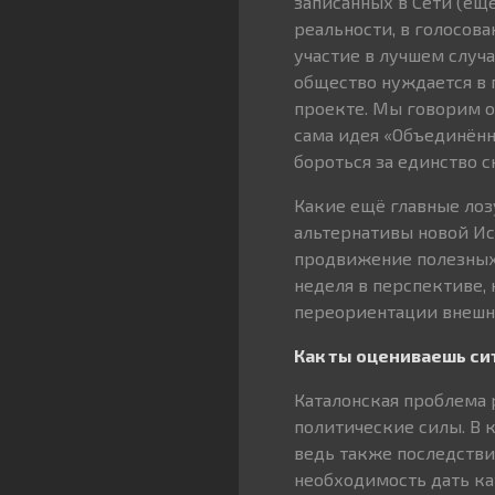
записанных в Сети (ещё
реальности, в голосова
участие в лучшем случа
общество нуждается в
проекте. Мы говорим о
сама идея «Объединённ
бороться за единство с
Какие ещё главные лоз
альтернативы новой Ис
продвижение полезных 
неделя в перспективе,
переориентации внешне
Как ты оцениваешь си
Каталонская проблема 
политические силы. В 
ведь также последстви
необходимость дать ка