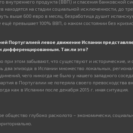
го внутреннего продукта (ВВП) и спасения банковской си
ев находятся на стадии социальной исключенности, до т
 чуть выше 600 евро в месяц, безработица душит испанск
 ещё превышает 100% ВВП, о каком состоянии без кризи
ней Португалией левое движение Испании представля
 дифференцированным. Так ли это?
но при этом забывают, что существуют и исторические, и
шь два эпизода: в Испании множество локальных, региона
инений, чего никогда не было у нашего западного соседа.
партия в Португалии не потеряла своего превосходства в
огда как в Испании после декабря 2015 г. иная ситуация.
ое общество глубоко расколото – экономически, социальн
рриториально.