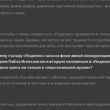
изма, война шефов, давление партийной бюрократии – всё
аётся с нами.
 и чтобы с ними справиться, «Подемос» нуждается в точ
еских норм. Однако, несмотря на все трудности и пробл
люсом притяжения для всех, кто выступает против капи
ему съезду «Подемос» шла на фоне явной конкуренци
рем Пабло Иглесиасом и вторым человеком в «Подемо
дело здесь не только о «персональной дуэли»?
итической. Они оба желают «обгона» социалистической па
 есть отличия в тактике и в видении роли партии.
листы», разделяем точку зрения Иглесиаса о необходимо