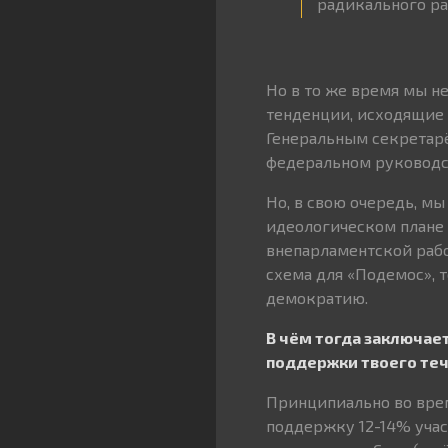
радикального р
Но в то же время мы 
тенденции, исходящие и
Генеральным секретарё
федеральном руководст
Но, в свою очередь, м
идеологическом плане 
внепарламентской рабо
схема для «Подемос», 
демократию.
В чём тогда заключае
поддержки твоего теч
Принципиально во врем
поддержку 12-14% участ