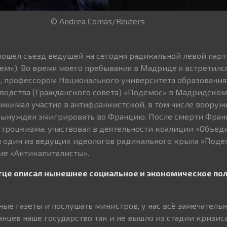
© Andrea Comas/Reuters
рошел съезд ведущей на сегодня радикальной левой парт
м»). Во время моего пребывания в Мадриде я встретилс
, профессором Национального университета образования
водства (Гражданского совета) «Подемос» в Мадридском 
ринимал участие в антифранкистской, в том числе вооруж
л вынужден эмигрировать во Францию. После смерти Фран
 троцкизма, участвовал в деятельности коалиции «Объе
он один из ведущих идеологов радикального крыла «Поде
ие «Антикапиталисты».
атце описал нынешнее социальное и экономическое п
ые газеты и послушать министров, у нас всё замечательно
нцев наше государство так и не вышло из стадии кризиса