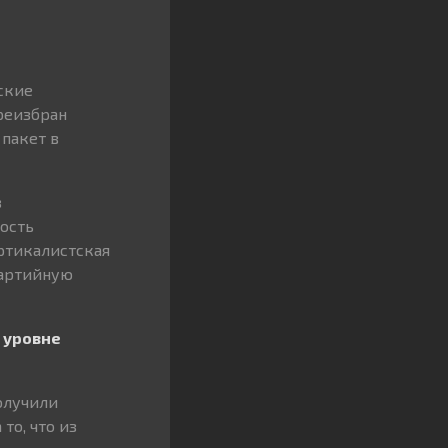
ские
ереизбран
пакет в
в
ость
ертикалистская
партийную
 уровне
олучили
то, что из