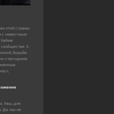
ии этой страны
я с известным
 Хайме
сообществе. Х.
енной, борьбе,
ко стал одним
динённые
мос»,
оложение
. Увы, для
. Да, мы не