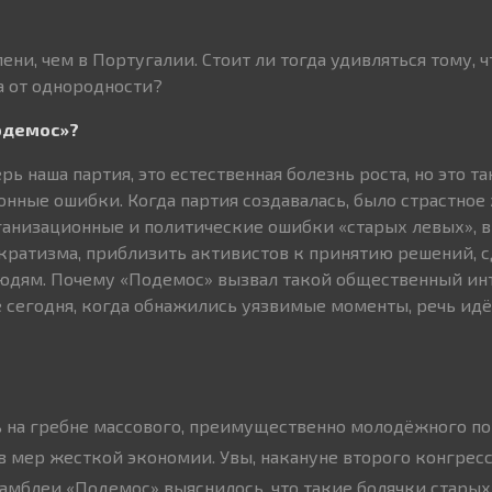
ени, чем в Португалии. Стоит ли тогда удивляться тому, ч
а от однородности?
одемос»?
рь наша партия, это естественная болезнь роста, но это та
нные ошибки. Когда партия создавалась, было страстное
ганизационные и политические ошибки «старых левых», 
ократизма, приблизить активистов к принятию решений, 
юдям. Почему «Подемос» вызвал такой общественный инт
сегодня, когда обнажились уязвимые моменты, речь ид
 на гребне массового, преимущественно молодёжного по
 мер жесткой экономии. Увы, накануне второго конгресс
амблеи «Подемос» выяснилось, что такие болячки старых