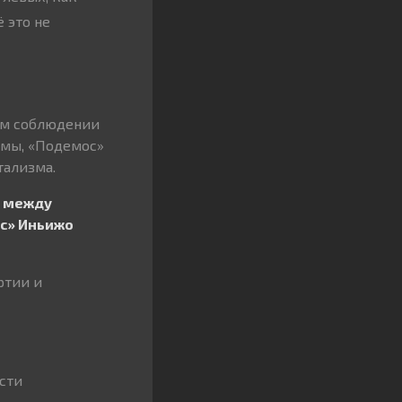
 это не
ном соблюдении
емы, «Подемос»
тализма.
и между
с» Иньижо
ртии и
сти