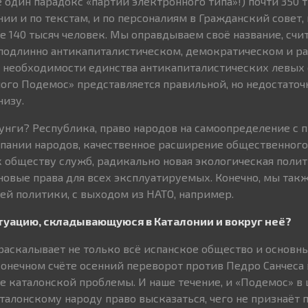
 один парадокс «партии электронного типа»!) почти 350 
нии и по текстам, и по персоналиям в Гражданский совет,
е 140 тысяч человек. Мы оправдываем своё название, счит
 подлинно антикапиталистическом, демократическом и р
 необходимости единства антикапиталистических левых 
ого Подемос» представляется правильной, но недостаточ
низу.
унги? Республика, право народов на самоопределение с
пании народов, качественное расширение общественного
обществу служб, радикально новая экологическая полити
 новые права для всех эксплуатируемых. Конечно, мы так
й политики, с выходом из НАТО, например.
туацию, складывающуюся в Каталонии и вокруг неё?
раскалывает не только всё испанское общество и основн
конечном счёте осенний переворот против Педро Санчеса 
е каталонской проблемы. И наше течение, и «Подемос» в
талонскому народу право высказаться, чего не признаёт 