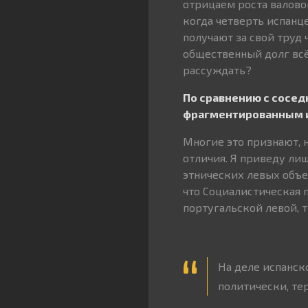
отрицаем роста валово
когда четверть испанц
получают за свой труд
общественный долг всё
рассуждать?
По сравнению с сосед
фрагментированным и
Многие это признают, 
отличия. Я приведу ли
этнических левых объед
что Социалистическая 
португальской левой, т
На деле испанск
политически, те