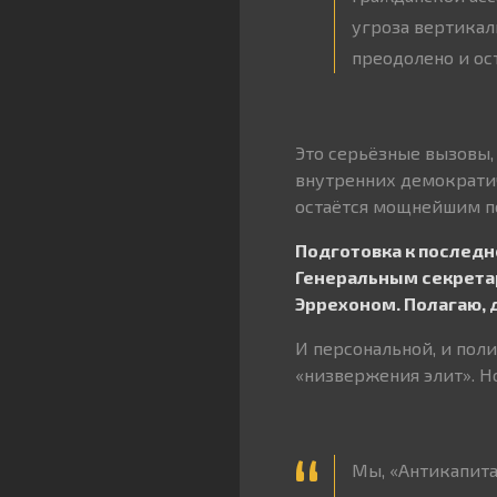
угроза вертикал
преодолено и ост
Это серьёзные вызовы,
внутренних демократич
остаётся мощнейшим по
Подготовка к последн
Генеральным секрета
Эррехоном. Полагаю, 
И персональной, и пол
«низвержения элит». Но
Мы, «Антикапита