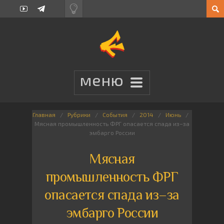
Главная
Рубрики
События
2014
Июнь
Мясная промышленность ФРГ опасается спада из–за
эмбарго России
Мясная
промышленность ФРГ
опасается спада из–за
эмбарго России