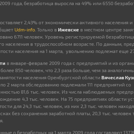
2009 года, безработица выросла на 49% или 6550 безрабо
оставляет 2,43% от экономически активного населения и 2
общает
Udm-info
. Только в
Ижевске
в местном центре заня
овано 6711 человек. Уровень регистрируемой безработиц
ого населения в трудоспособном возрасте. По данным, пр
тости населения на 1 марта, увольнению подлежат еще 2
ти
в январе-феврале 2009 года с предприятий и из орга
олее 850 человек, что 2,3 раза больше, чем за аналогичн
 занятости населения Оренбургской области
Вячеслав Ку
я по 2 марта обследованию подлежали 111 предприятий со
нностью 81,6 тыс. человек. Из числа наблюдаемых предпр
ождение 4,3 тыс. человек. На 75 предприятиях области у
ти для 24,3 тыс. человек, из них 2,3 тыс. человек находят
пусках без сохранения заработной платы, 20,3 тыс. человек
я.
нные о безработных на 1 марта 2009 года составляют 1377