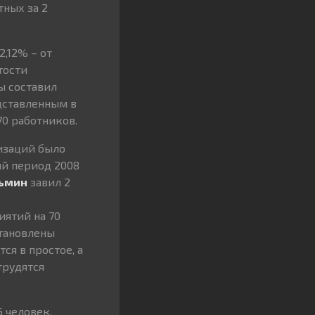
тных за 2
,12% – от
тости
ы составил
едставленным в
70 работников.
низаций было
ый период 2008
зьмин
завил 2
иятий на 70
становлены
ся в простое, а
 трудятся
6 человек.