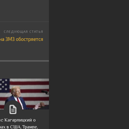
на ЗМЗ обостряется
с Кагарлицкий о
ах в США, Трампе,