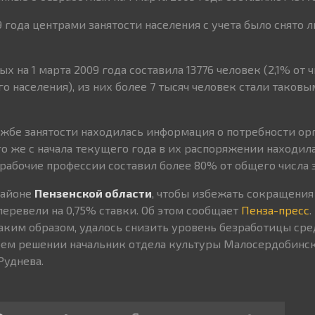
 года центрами занятости населения с учета было снято 
х на 1 марта 2009 года составила 13776 человек (2,1% от 
о населения), из них более 7 тысяч человек стали таковы
ужбе занятости находилась информация о потребности ор
го же с начала текущего года в их распоряжении находил
а рабочие профессии составил более 80% от общего числа з
районе
Пензенской области
, чтобы избежать сокращения
перевели на 0,75% ставки. Об этом сообщает
Пенза-пресс
.
аким образом, удалось снизить уровень безработицы сре
воем решении начальник отдела культуры Малосердобинс
Руднева.