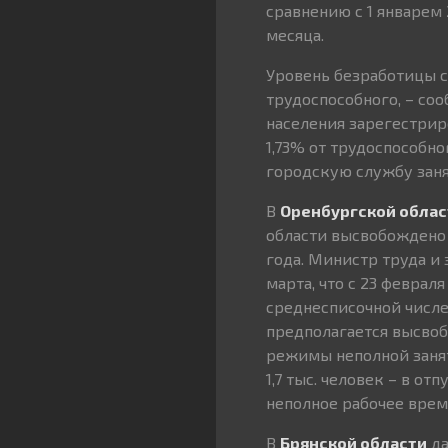
сравнению с 1 январем 
месяца.
Уровень безработицы с
трудоспособного, – со
населения зарегестрир
1,73% от трудоспособн
городскую службу заня
В
Оренбургской облас
области высвобождено б
года. Министр труда и
марта, что с 23 феврал
среднесписочной числе
предполагается высвоб
режимы неполной занятос
1,7 тыс. человек – в от
неполное рабочее врем
В
Брянской области
да