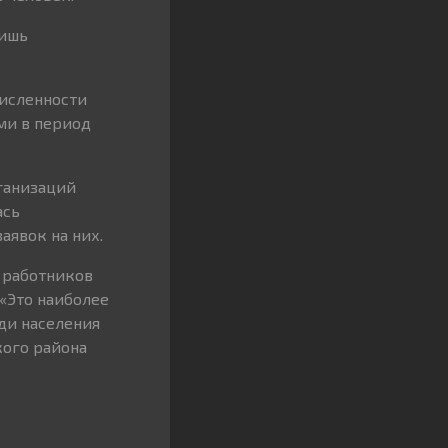
лишь
численности
ми в период
ганизаций
ась
аявок на них.
 работников
 «Это наиболее
ди населения
кого района