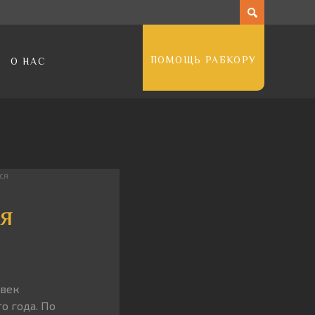
ПОМОЩЬ РАБКОРУ
О НАС
ся
ся
овек
о года. По