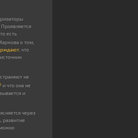
яризаторы
. Проявляется
то есть
Маркова о том,
ерждают
, что
 источник
остраняют не
6
и что она не
зывается и
ясняется через
, развитие
 можно