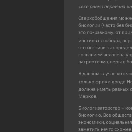
«
все равно первична и
Сверхобобщения можно 
биологии (часто без б
это по-разному: от при
инстинкт свободы, вор
что инстинкты определ
сознанием человека уп
патриотизма, веры в бо
В данном случае хотел
только фрики вроде Н
должна иметь равных с
Марков.
Биологизаторство – ко
биологию. Все обществ
экономики, социальная
заметить нечто схожее