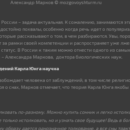
Александр Марков © mozgovoyshturm.ru
 России – задача актуальная. К сожалению, занимаются э
 достойно похвалы, особенно когда речь идет о популяриз
оторые рассказывают о том, в чем разбираются. Увы, пор
 за рамки своей компетенции и распространяет уже лж
 статус. В России к таким можно отнести одного из самы
 – Александра Маркова, доктора биологических наук.
дений Карла Юнга научна
свобождает человека от заблуждений, в том числе религи
ря о снах, Марков отмечает, что теория Карла Юнга якобы 
ковать по-разному. Можно купить сонник и легко истолко
е только истолковать, но и узнать свое будущее! Ведь в б
у образу дается однозначное толкование, а все сны трак