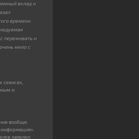
ромный вклад и
азал
ого времени.
следуемая
ас переживать и
очень мило с
 сеансах,
еным и
ния вообще.
 «информация».
лев заявлял: