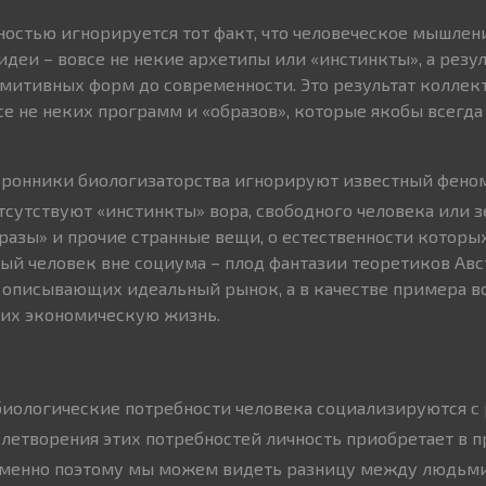
ностью игнорируется тот факт, что человеческое мышлени
идеи – вовсе не некие архетипы или «инстинкты», а резу
митивных форм до современности. Это результат коллект
все не неких программ и «образов», которые якобы всегда
оронники биологизаторства игнорируют известный феном
 отсутствуют «инстинкты» вора, свободного человека или 
азы» и прочие странные вещи, о естественности которы
ый человек вне социума – плод фантазии теоретиков Ав
 описывающих идеальный рынок, а в качестве примера 
щих экономическую жизнь.
иологические потребности человека социализируются с
етворения этих потребностей личность приобретает в п
Именно поэтому мы можем видеть разницу между людьми