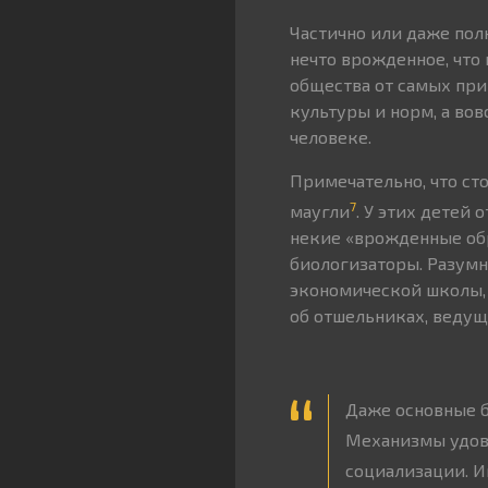
Частично или даже пол
нечто врожденное, что 
общества от самых при
культуры и норм, а во
человеке.
Примечательно, что ст
7
маугли
. У этих детей
некие «врожденные обр
биологизаторы. Разумн
экономической школы,
об отшельниках, веду
Даже основные б
Механизмы удовл
социализации. 