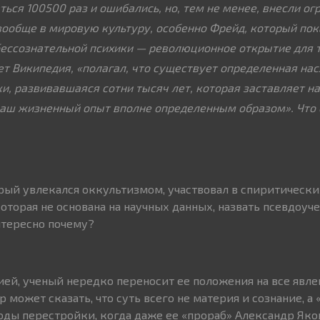
ься 100500 раз и ошибались, но, тем не менее, внесли ог
 вообще в мировую культуру, особенно Фрейд, который пок
ессознательной психики — революционное открытие для т
ет Википедия, «полагал, что существует определенная на
ки, развивавшаяся сотни тысяч лет, которая заставляет н
аш жизненный опыт вполне определенным образом». Что 
орый увлекался оккультизмом, участвовал в спиритических
оторая не основана на научных данных, назвать псевдоуч
нтересно почему?
рией, ученый нередко переносит ее положения на все явле
р может сказать, что суть всего не материя и сознание, а
годы перестройки, когда даже ее «прораб» Александр Яков