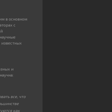
тим в основном
аторах с
ой
енаучные
х известных
озных и
научна:
вать все, что
ольшинстве
туются как