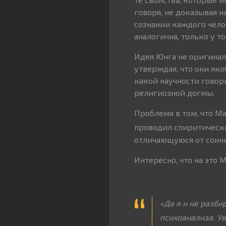
говоря, не доказывая 
сознании каждого чело
аналогична, только у т
Идея Юнга не оригинал
утверждая, что они як
какой научности говори
религиозной догмы.
Проблема в том, что Ма
проводил спиритически
отличающуюся от сонни
Интересно, что на это
«Да я и не разб
психоанализа. У