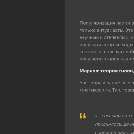
Популяризация науки в
только энтузиасты. Это
научными степенями, к
популяризатор выходит
теории, используя свой
популяризаторов науки
Марков: теория снови
Увы, образование не о
мистических. Так, гово
«…сны можно тол
приснилось, да н
сонников каждом