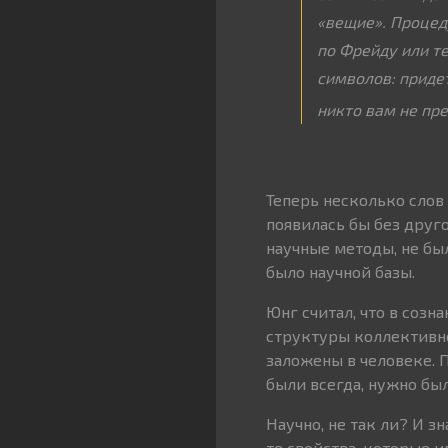
«вещие». Процед
по Фрейду или т
символов: придет
никто вам не пр
Теперь несколько слов
появилась бы без друг
научные методы, не бы
было научной базы.
Юнг считал, что в созн
структуры коллективно
заложены в человеке. П
были всегда, нужно бы
Научно, не так ли? И з
те свойства, которые 