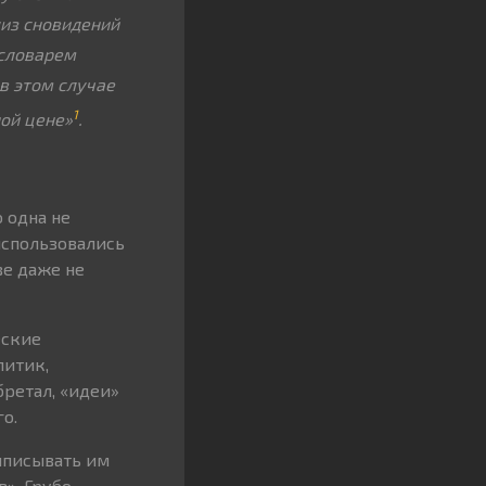
лиз сновидений
 словарем
в этом случае
1
ной цене»
.
о одна не
использовались
ве даже не
еские
литик,
бретал, «идеи»
о.
риписывать им
». Грубо