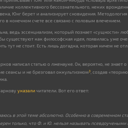
наличие коллективного бессознательного, неких врожден
века, Юнг берет и анализирует сновидения. Методологи
ого в конечном счете все связано с половым влечением.
ьна, ведь эссенциализм, который познает «сущности» люб
обы существуют как философская идея, появилась уже очен
ть тут не стоит. Есть лишь догадка, которая ничем не отл
рков написал статью о лженауке. Он, вероятно, не знает о
3
е сеансы и не брезговал оккультизмом
, создав «теорию
ка.
 Маркову
указали
читатели. Вот его ответ:
ираюсь в этой теме абсолютно. Особенно в современном ст
верен только, что Ф. и Ю. нельзя называть псевдоучеными