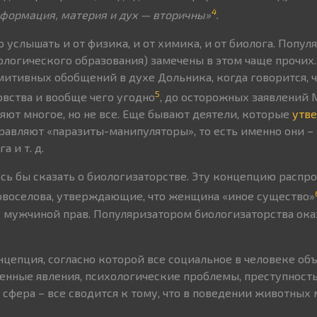
4
нформация, материя и дух — вторичны»
.
услышать и от физика, и от химика, и от биолога. Попул
иологического образования) замечены в этом чаще прочих
митивных обобщений в духе Дольника, когда говорится, ч
5
овства и вообще чего угодно
, до осторожных заявлений 
яют многое, но не все. Еще бывают деятели, которые
утв
равляют «паразиты-манипуляторы», то есть именно они –
га
и т. д.
ось бы сказать о биологизаторстве. Эту концепцию распр
овоселова, утверждающие, что женщина «иное существо»
 мужчиной прав. Популяризатором биологизаторства ока
нцепция, согласно которой все социальное в человеке объ
енные явления, психологические проблемы, преступность
 сфера – все сводится к тому, что в поведении животных
.