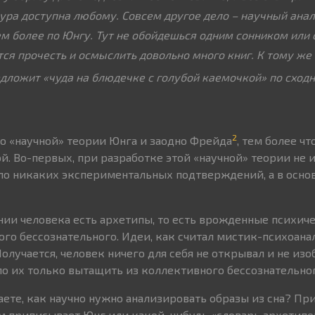
ура доступна любому. Совсем другое дело – научный ана
ем более по Юнгу. Тут не обойдешься одним сонником или
ся прочесть и осмыслить довольно много книг. К тому же 
едложит «чуда на блюдечке с голубой каемочкой» по сход
2
 о «научной» теории Юнга и заодно Фрейда
, тем более чт
ой. Во-первых, при разработке этой «научной» теории не 
ло никаких экспериментальных подтверждений, а в осно
ании человека есть архетипы, то есть врожденные психич
го бессознательного. Идеи, как считал мистик-психоана
олучается, человек ничего для себя не открывал и не изо
ло их только вытащить из коллективного бессознательног
наете, как научно нужно анализировать образы из сна? П
им приписывает Юнг или какой-нибудь «словарь архетипов