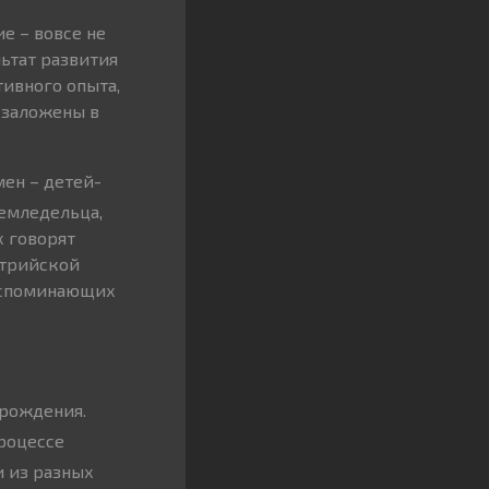
е – вовсе не
льтат развития
ивного опыта,
 заложены в
ен – детей-
земледельца,
х говорят
стрийской
вспоминающих
 рождения.
роцессе
 из разных