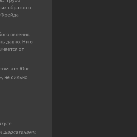
ных образов в
я Фрейда
ого явления,
ь давно. Ни о
ичается от
 том, что Юнг
», не сильно
атусе
 и шарлатанами.