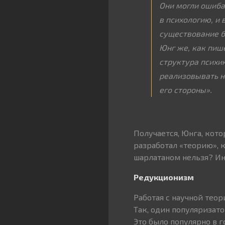
Они могли ошибат
в психологию, и
существование б
Юнг же, как пиш
структура психи
реализовывать н
его стороны»
.
Получается, Юнга, кот
разработал «теорию», к
шарлатаном нельзя? И
Редукционизм
Работая с научной тео
Так, один популяризато
Это было популярно в 