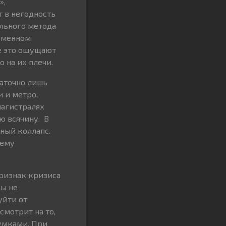
»,
т в негодность
льного метода
ременном
бе это ощущают
 на их плечи.
таточно лишь
 и метро,
магистралях
ю всячину. В
ный коллапс.
 ему
признак кризиса
ры не
уйти от
смотрит на то,
сумками. При