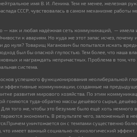
ейтральное имя В. И. Ленина. Тем не менее, железная рук
аспада СССР, чувствовалась в самом механизме работы м
о — как и любая надёжная сеть коммуникаций, — имела
йчивости к авариям. Но куда же этот запас исчез, почему и
и до нуля? Товарищ Каганович бы попытался искать вред
одход был бы опасной глупостью. Тем более, что наша вла
новных и награждать непричастных. Проблема в том, что
альная система.
из основ успешного функционирования неолиберальной гл
и эффективные коммуникации, созданные на предыдуще
витке развития мирового хозяйства. По этим коммуникац
й гоняются туда-обратно массы дешёвого сырья, дешёв
 Для того же, чтобы это безумие было ещё хоть немного 
тараются экономить. В результате чего, заложенный в неё
ся.Причем уничтожается он с темпами существенно боле
я, что имеет важный социально-психологический эффект. 