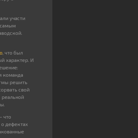
али участи
м самым
аводской.
о
, что был
й характер. И
ешение:
ая команда
игмы решить
сорвать свой
ь реальной
ы.
 что
 о дефектах
ракованные