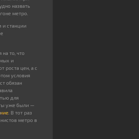
удно назвать
агоне метро.
и и станции
ре
на то, что
емых и
 роста цен, а с
этом условия
ст обязан
авила
стью для
нты уже были —
ание
. В тот раз
нистов метро в