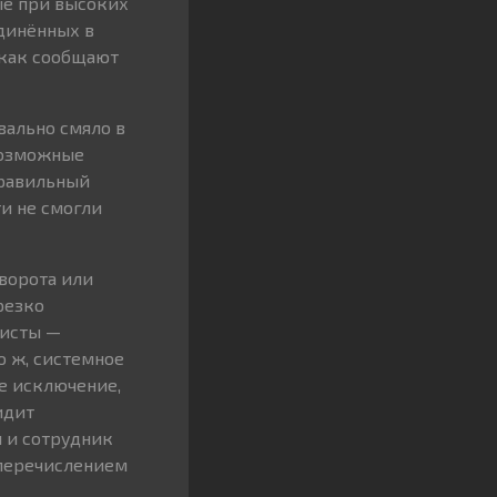
ые при высоких
единённых в
 как сообщают
вально смяло в
 возможные
правильный
ти не смогли
ворота или
резко
нисты —
о ж, системное
е исключение,
идит
 и сотрудник
 перечислением