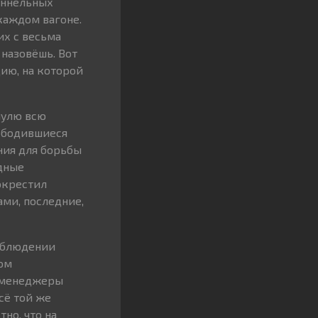
оннельных
 каждом вагоне.
их с весьма
назовёшь. Вот
цию, на которой
нулю всю
вободившиеся
ния для борьбы
идные
окрестил
ми, последние,
соблюдении
ом
, менеджеры
сё той же
но, что на