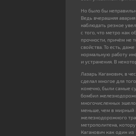
Но было бы неправильн
Ведь вчерашняя авария
наблюдать резкое увел
с того, что метро как 
прочности, причём не 
свойства. То есть, даж
нормальную работу инф
и устранения. В некот
Лазарь Каганович, в ч
сделал многое для тог
конечно, были самые су
бомбил железнодорожны
многочисленных эшелон
меньше, чем в мирный 
железнодорожного тран
метрополитена, которую
Каганович как один из