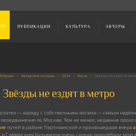
АЯ
ПУБЛИКАЦИИ
КУЛЬТУРА
АВТОРЫ
Рубрики
Авторские колонки
2014
Июль
Звёзды не ездят в мет
Звёзды не ездят в метро
политен — наряду с собственными ногами — самым надёж
передвижения по Москве. Тем не менее, недавние происш
ние
путей в районе Партизанской и произошедшая вчера
а
и Славянским Бульваром очень сильно поколебали мою 