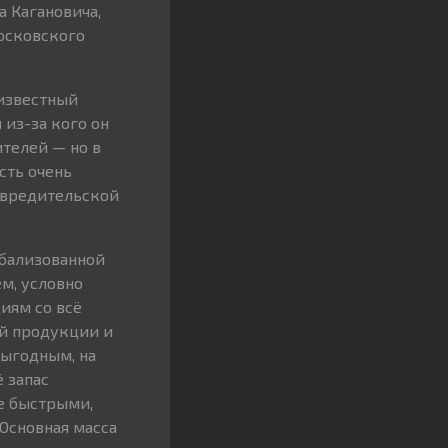
а Кагановича,
осковского
 известный
 из-за кого он
ителей — но в
сть очень
 вредительской
обализованной
м, условно
иям со всё
ой продукции и
выгодным, на
 запас
е быстрыми,
Основная масса