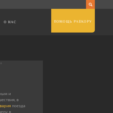
ПОМОЩЬ РАБКОРУ
О НАС
ро
ным и
ествия, в
вария
поезда
веру в