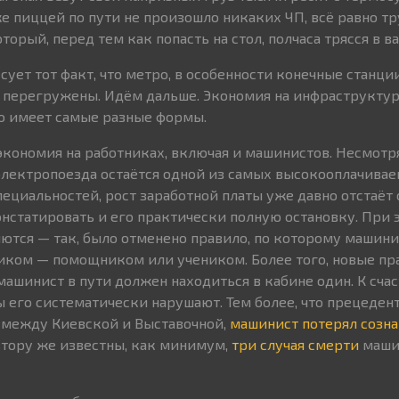
же пиццей по пути не произошло никаких ЧП, всё равно тр
торый, перед тем как попасть на стол, полчаса трясся в в
есует тот факт, что метро, в особенности конечные станци
 перегружены. Идём дальше. Экономия на инфраструкту
о имеет самые разные формы.
экономия на работниках, включая и машинистов. Несмотря 
лектропоезда остаётся одной из самых высокооплачива
циальностей, рост заработной платы уже давно отстаёт от
нстатировать и его практически полную остановку. При 
ются — так, было отменено правило, по которому машини
ником — помощником или учеником. Более того, новые пр
машинист в пути должен находиться в кабине один. К сча
 его систематически нарушают. Тем более, что прецеде
не между Киевской и Выставочной,
машинист потерял созн
втору же известны, как минимум,
три
случая
смерти
маши