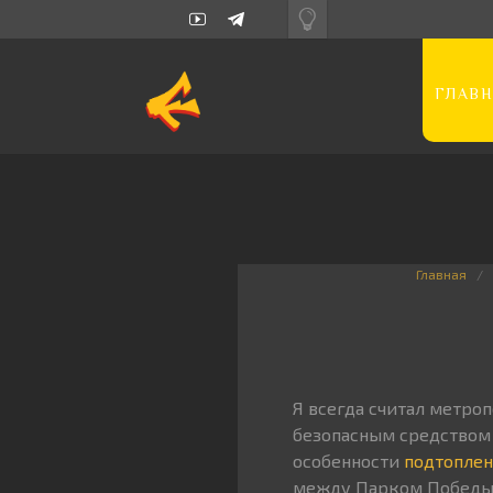
ГЛАВН
Главная
Я всегда считал метро
безопасным средством 
особенности
подтопле
между Парком Победы 