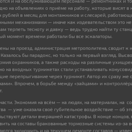
ются и на обслуживающем персонале — ремонтниках и т
дно на объявлениях о приёме на работу, которые висят в
ч рублей в месяц для монтажников и слесарей, работающ
ными механизмами — иначе как издевательством это не 
ам терпеть тесноту и давку — ведь трудно найти ту стан
й момент времени работали бы все эскалаторы.
цены на проезд, администрация метрополитена, сводит к 
Казалось бы парадокс, но только на первый взгляд. Выс
рмия охранников, а также расходы на различные ухищре
авно на входных турникетах стали устанавливать конусов
ие перепрыгивание через турникет. Автор их сразу же 
ми». Впрочем, в борьбе между «зайцами» и контроллёра
т.
части. Экономия на всём — на людях, на материалах, на 
ва — уже оказала своё губительное воздействие — об эт
ьствуют детали вчерашней катастрофы. В конце концов
авить на составы бракованные тормозные системы из-за в
аются экономить и на текущем ремонте составов — извест