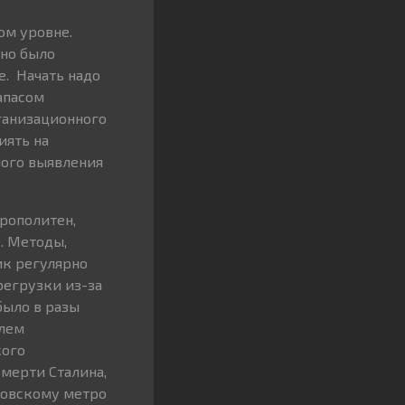
ом уровне.
жно было
. Начать надо
апасом
рганизационного
иять на
ного выявления
трополитен,
. Методы,
ик регулярно
регрузки из-за
было в разы
блем
кого
смерти Сталина,
сковскому метро