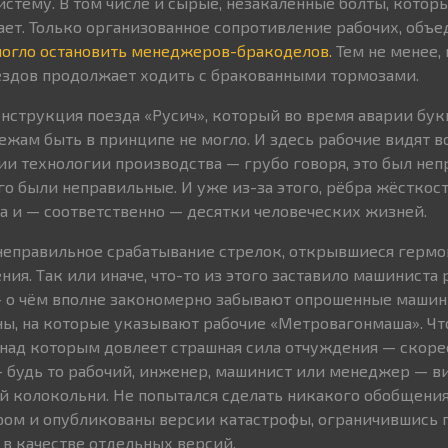
истему. В том числе и сырые, незакалённые болты, котор
ает. Только организованное сопротивление рабочих, объ
огло остановить менеджеров-бракоделов.
Тем не менее,
оездов продолжает ходить с бракованными тормозами.
нструкция поезда «Русич», который во время аварии бук
тежам быть в принципе не могло. И здесь рабочие видят
и технологии производства — грубо говоря, это был не
го были неправильные. И уже из-за этого, рёбра жёсткос
а и — соответственно — десятки человеческих жизней.
неправильное срабатывание стрелок, открывшиеся гермо
ния. Так или иначе, что-то из этого заставило машиниста 
 — о чём вполне закономерно забывают опрошенные маши
ны, на которые указывают рабочие «Метровагонмаша». Чт
над которым довлеет страшная сила отчуждения — скоре
 будь то рабочий, инженер, машинист или менеджер — в
й колокольни. Не попытался сделать никакого обобщения
тором и опубликованы версии катастрофы, ограничившись
 в качестве отдельных версий.