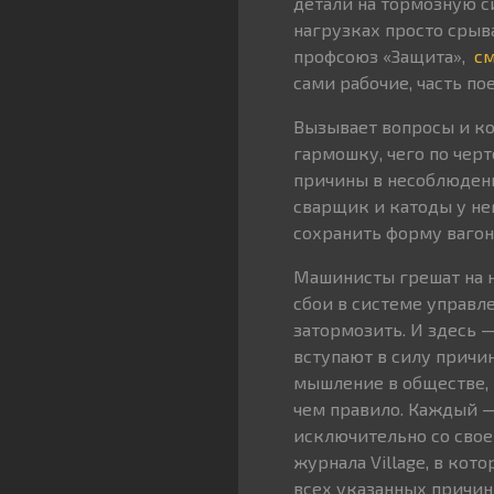
детали на тормозную с
нагрузках просто срыв
профсоюз «Защита»,
см
сами рабочие, часть п
Вызывает вопросы и ко
гармошку, чего по чер
причины в несоблюдени
сварщик и катоды у не
сохранить форму вагон
Машинисты грешат на 
сбои в системе управле
затормозить. И здесь
вступают в силу причи
мышление в обществе, 
чем правило. Каждый —
исключительно со свое
журнала Village, в ко
всех указанных причин