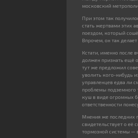
московский метрополи
При этом так получило
стать жертвами этих ав
поездом, который сошёл
Впрочем, он так делае
Кстати, именно после 
должен признать ещё о
тут же предложил сове
уволить кого-нибудь и
управленцев едва ли 
проблемы подземного тр
куш в виде огромных б
ответственности понес
Мнения же последних п
свидетельствует о её 
тормозной системы — в