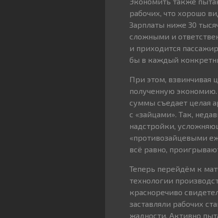
Экономить также пыта
рабочих, что хорошо ви
Зарплаты ниже 30 тыся
сложными и ответствен
и приходится пассажир
бы в каждый конкретны
При этом, взвинчивая 
полученную экономию. 
суммы съедает целая а
с «зайцами». Так, нед
надстройки, усложняющ
«противозайцевыми ежа
всё равно, проигрываю
Теперь перейдём к мат
технологии производст
красноречиво свидетел
заставляли рабочих ст
жадности. Активно пыт