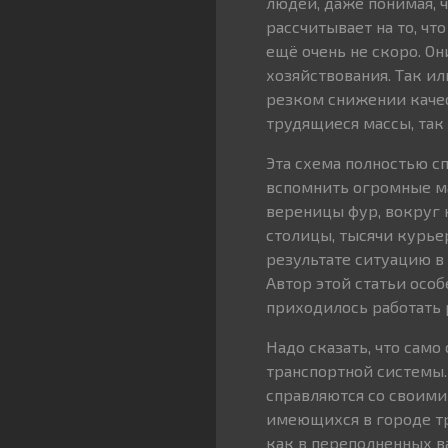
людей, даже понимая,
рассчитывает на то, чт
ещё очень не скоро. 
хозяйствования. Так и
резком снижении качес
трудящиеся массы, так
Эта схема полностью с
вспомнить огромные ма
вереницы фур, вокруг 
столицы, тысячи курье
результате ситуацию в
Автор этой статьи особ
приходилось работать 
Надо сказать, что сам
транспортной системы.
справляются со своими
имеющихся в городе тр
как в переполненных в