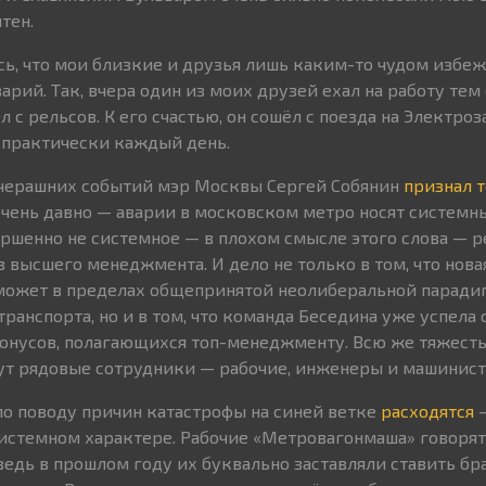
тен.
сь, что мои близкие и друзья лишь каким-то чудом избеж
арий. Так, вчера один из моих друзей ехал на работу те
 с рельсов. К его счастью, он сошёл с поезда на Электроз
т практически каждый день.
вчерашних событий мэр Москвы Сергей Собянин
признал т
чень давно — аварии в московском метро носят системны
ршенно не системное — в плохом смысле этого слова — р
з высшего менеджмента. И дело не только в том, что нов
сможет в пределах общепринятой неолиберальной парад
анспорта, но и в том, что команда Беседина уже успела 
онусов, полагающихся топ-менеджменту. Всю же тяжест
ут рядовые сотрудники — рабочие, инженеры и машинист
о поводу причин катастрофы на синей ветке
расходятся
—
системном характере. Рабочие «Метровагонмаша» говорят
едь в прошлом году их буквально заставляли ставить б