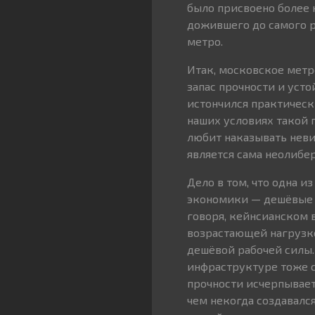
было присвоено более н
дожившего до самого р
метро.
Итак, московское метр
запас прочности и усто
истончился практическ
наших условиях такой п
любит наказывать неви
является сама неолибер
Дело в том, что одна 
экономики — дешёвые 
говоря, кейнсианском 
возрастающей нагрузко
дешёвой рабочей силы.
инфраструктуре тоже с
прочности исчерпывает
чем некогда создавалс