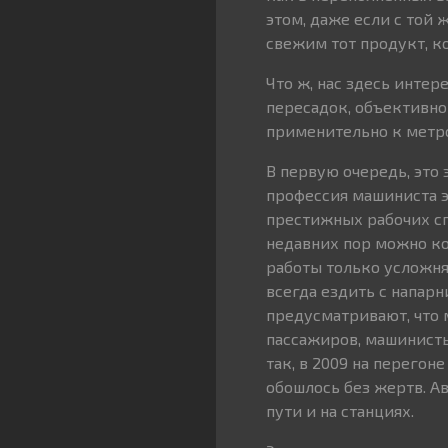
этом, даже если с той 
свежим тот продукт, ко
Что ж, нас здесь интер
пересадок, объективно
применительно к метр
В первую очередь, это 
профессия машиниста э
престижных рабочих спе
недавних пор можно ко
работы только усложня
всегда ездить с напар
предусматривают, что 
пассажиров, машинисты
так, в 2009 на перего
обошлось без жертв. А
пути и на станциях.