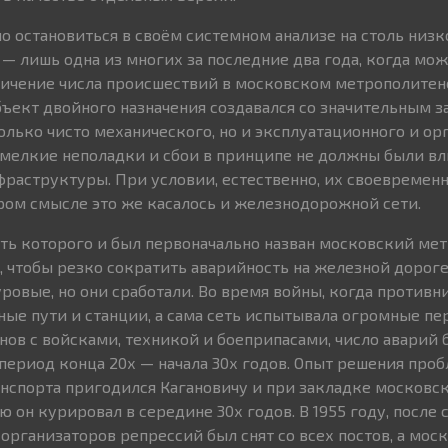
о остановиться в своём системном анализе на столь низк
 — лишь одна из многих за последние два года, когда мо
ичение числа происшествий в московском метрополитене
объект двойного назначения создавался со значительным з
только чисто механического, но и эксплуатационного и о
е мелкие неполадки и сбои в принципе не должны были вл
раструктуры. При условии, естественно, их своевремен
ором смысле это же касалось и железнодорожной сети.
есть которого и был первоначально назван московский ме
о, чтобы резко сократить аварийность на железной дороге
ровые, но они сработали. Во время войны, когда противн
е пути и станции, а сама сеть испытывала огромные пе
ов с войсками, техникой и боеприпасами, число аварий 
период конца 20х — начала 30х годов. Опыт решения про
спорта пригодился Кагановичу и при закладке московс
 он курировал в середине 30х годов. В 1955 году, после 
 организаторов репрессий был снят со всех постов, а мо