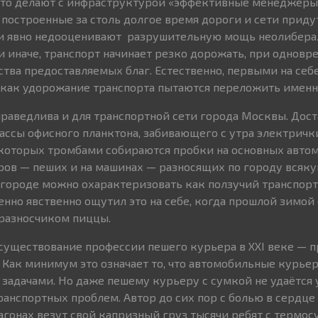
 что делают с инфраструктурой «эффективные менеджеры
о построенные за столь долгое время дороги и сети приду
Они явно недооценивают разрушительную мощь неолибера
ли иначе, транспорт начинает резко дорожать, при однов
тва предоставляемых благ. Естественно, первыми на се
 как удорожание транспорта пытаются переложить именно
праведлива и для транспортной сети города Москвы. Дос
ссы офисного планктона, забивающего с утра электрички
которых тромбами собираются пробки на основных авто
ров — пеших и на машинах — разносящих по городу всяку
 городе можно охарактеризовать как ползучий транспорт
енно явственно ощутил это на себе, когда прошлой зимой
разносчиком пиццы.
о существование профессии пешего курьера в XXI веке — 
 Как минимум это означает то, что автомобильные курье
 задачами. Но даже пешему курьеру с сумкой не удаётся 
анспортных проблем. Автор до сих пор с болью в сердце 
агонах везут свой капризный груз тысячи ребят с термо