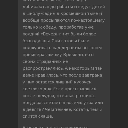
добираются до работы и ведут детей
в школу-садик в кромешной тьме и
вообще просыпаются по-настоящему
только к обеду, проработав уже
полдня! «Вечерники» были более
благодушны. Они готовы были
подшучивать над дерзким вызовом
премьера самому Времени, но о
своих страданиях не
распространялись. А некоторым так
даже нравилось, что после завтрака
у них остается лишний кусочек
светлого дня. Если просыпаешься
после полудня, то какая разница,
когда рассветает: в восемь утра или
в девять? Чем темнее, кстати, тем и
спится слаще.
Разумеется, как и положено в