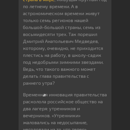
по летнему времени. А в
астрономическом времени живут
только семь регионов нашей
большой-большой страны, семь из
восьмидесяти трех. Так порешил
Дмитрий Анатольевич Медведев,
которому, очевидно, не приходится
плестись на работу, в школу-садик
под недобрыми зимними звездами.
Ведь, что такого важного может
делать глава правительства с
раннего утра?
Временн
а
я инновация правительства
расколола российское общество на
два лагеря: утренников и
вечерников. «Утренники»
жаловались на недосыпание,
негодовали на то, что теперь