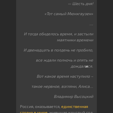
— Шесть дня!
«Тот самый Мюнхгаузен»
…
И тогда обиделось время, и застыли
маятники времени
И двенадцать в полдень не пробило,
все ждали полночь и опять не
дождал
и
ся.
Вот какое время наступило –
такое нервное, взгляни, Алиса…
Владимир Высоцкий
Россия, оказывается,
единственная
страна в мире
, живущая круглый год