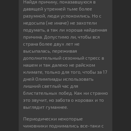
Найдя причину, показавшуюся в
давящей утренней тьме более
разумной, люди успокоились. Но с
недосыпа (не иначе) не захотели
подумать, а так ли хороша найденная
причина. Допустимо ли, чтобы вся
страна более двух лет не
высыпалась, переживая
дополнительный сезонный стресс в
нашем и так далеко не райском
климате, только для того, чтобы за 17
дней Олимпиады использовать
лишний светлый час для
блистательных побед. Как ни странно
это звучит, но забота о коровах и то
выглядит гуманнее.
Периодически некоторые
чиновники поднимались все-таки с