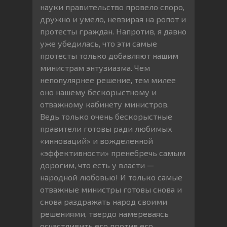
науки правительство провело споро,
дружно и умело, невзирая на ропот и
протесты граждан. Напротив, я давно
уже убедилась, что эти самые
протесты только добавляют нашим
министрам энтузиазма. Чем
непопулярнее решение, тем милее
оно нашему бескорыстному и
отважному кабинету министров.
Ведь только очень бескорыстные
правители готовы ради любимых
«инноваций» и вожделенной
«эффективности» пренебречь самым
дорогим, что есть у власти —
народной любовью! И только самые
отважные министры готовы снова и
снова раздражать народ своими
решениями, твердо намереваясь
осчастливить его против его