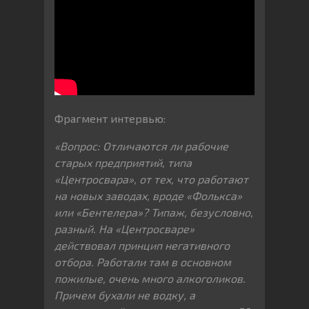
Фрагмент интервью:
«Вопрос: Отличаются ли рабочие
старых предприятий, типа
«Центросвара», от тех, что работают
на новых заводах, вроде «Фолькса»
или «Бентелера»? Типаж, безусловно,
разный. На «Центросваре»
действовал принцип негативного
отбора. Работали там в основном
пожилые, очень много алкоголиков.
Причем бухали не водку, а