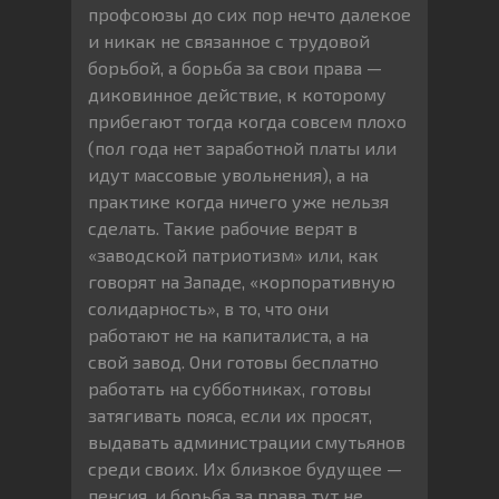
профсоюзы до сих пор нечто далекое
и никак не связанное с трудовой
борьбой, а борьба за свои права —
диковинное действие, к которому
прибегают тогда когда совсем плохо
(пол года нет заработной платы или
идут массовые увольнения), а на
практике когда ничего уже нельзя
сделать. Такие рабочие верят в
«заводской патриотизм» или, как
говорят на Западе, «корпоративную
солидарность», в то, что они
работают не на капиталиста, а на
свой завод. Они готовы бесплатно
работать на субботниках, готовы
затягивать пояса, если их просят,
выдавать администрации смутьянов
среди своих. Их близкое будущее —
пенсия, и борьба за права тут не