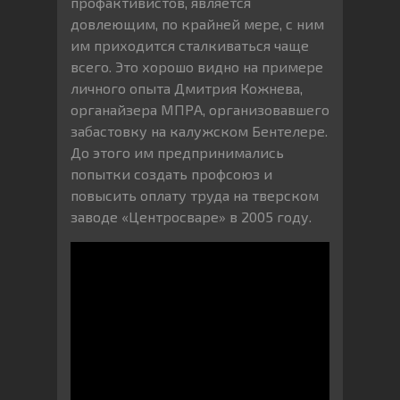
профактивистов, является
довлеющим, по крайней мере, с ним
им приходится сталкиваться чаще
всего. Это хорошо видно на примере
личного опыта Дмитрия Кожнева,
органайзера МПРА, организовавшего
забастовку на калужском Бентелере.
До этого им предпринимались
попытки создать профсоюз и
повысить оплату труда на тверском
заводе «Центросваре» в 2005 году.