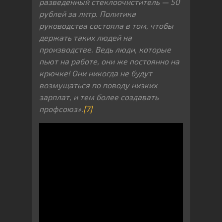
разведенный стеклоочиститель — 50
рублей за литр. Политика
руководства состояла в том, чтобы
держать таких людей на
производстве. Ведь люди, которые
пьют на работе, они же постоянно на
крючке! Они никогда не будут
возмущаться по поводу низких
зарплат, и тем более создавать
профсоюз».
[7]