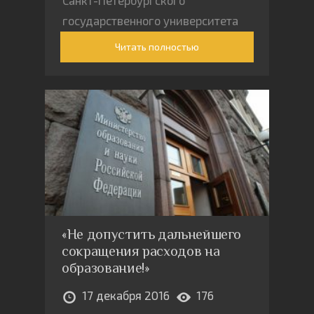
Санкт-Петербургского
государственного университета
(СПбГУ) и репрессиями его
Читать полностью
ректора Николая Кропачева
против несогласных с
«оптимизацией» университета
«Не допустить дальнейшего
сокращения расходов на
образование!»
17 декабря 2016
176