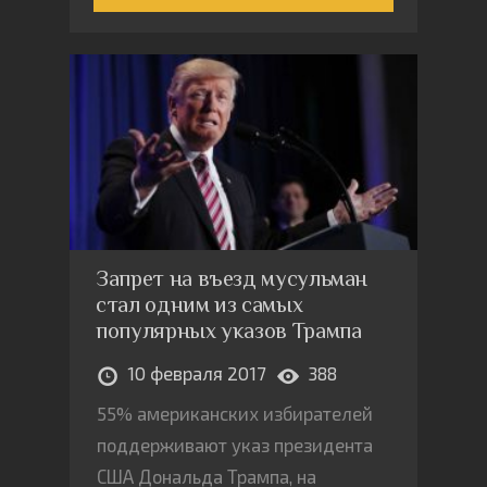
официозного мероприятия СПбГУ,
так называемого "Реюниона" —
мероприятии, на котором
планировалось представить
общественности "Потёмкинскую
деревню" достижений СПбГУ
Запрет на въезд мусульман
стал одним из самых
популярных указов Трампа
10 февраля 2017
388
55% американских избирателей
поддерживают указ президента
США Дональда Трампа, на