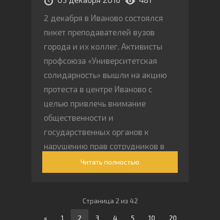
2 декабря в Иваново состоялся
пикет преподавателей вузов
города и их коллег. Активисты
профсоюза «Университетская
солидарность» вышли на акцию
протеста в центре Иваново с
целью привлечь внимание
общественности и
государственных органов к
нарушению прав сотрудников в
Ивановском государственном
Читать полностью
университете и произволу
ректора Владимира Егорова
Страница 2 из 42
«
1
2
3
4
5
10
20