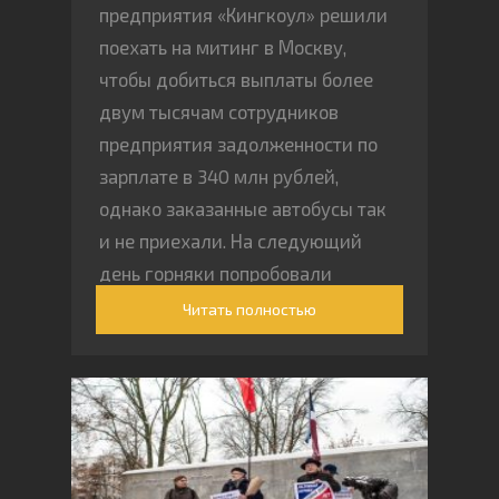
предприятия «Кингкоул» решили
поехать на митинг в Москву,
чтобы добиться выплаты более
двум тысячам сотрудников
предприятия задолженности по
зарплате в 340 млн рублей,
однако заказанные автобусы так
и не приехали. На следующий
день горняки попробовали
добраться до Москвы на
Читать полностью
автобусах из соседних городов,
но безрезультатно — власти
запретили продажу билетов по
всей области