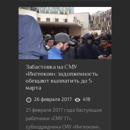
«Экономике роста» и ряде
презентаций не смогут дать
положительный эффект в
экономике и вызвать
необходимый стране устойчивый
рост
Забастовка на СМУ
«Ингеоком»: задолженность
обещают выплатить до 5
марта
26 февраля 2017
418
21 февраля 2017 года бастующие
работники «СМУ 77»,
субподрядчика СМУ «Ингеоком»,