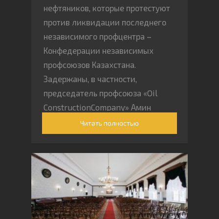
нефтяников, которые протестуют
против ликвидации последнего
независимого профцентра –
Конфедерации независимых
профсоюзов Казахстана.
Задержаны, в частности,
председатель профсоюза «Oil
ConstructionCompany» Амин
Елеусинов и общественный
Читать полностью
инспектор по труду Нурбек
Кушакбаев. Первого обвиняют в
растрате профсоюзных средств, а
второго — в призывах к
проведению «незаконных
забастовок»