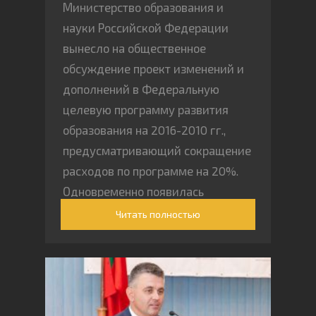
Министерство образования и
науки Российской Федерации
вынесло на общественное
обсуждение проект изменений и
дополнений в Федеральную
целевую программу развития
образования на 2016-2010 гг.,
предусматривающий сокращение
расходов по программе на 20%.
Одновременно появилась
информация о пересмотре
Читать полностью
«Дорожной карты» по повышению
эффективности образования и
науки от 30 апреля 2014 г. в части
выполнения «майских указов»
президента РФ относительно