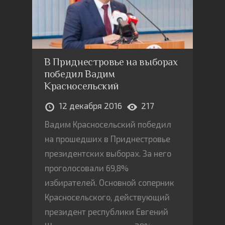
уровня оплаты работников
образования. Предлагаемые
сокращения финансирования
коснутся в первую очередь
В Приднестровье на выборах
расходов на развитие учебных
победил Вадим
Красносельский
заведений и улучшение условий
труда преподавателей
12 декабря 2016
217
Вадим Красносельский победил
на прошедших в Приднестровье
президентских выборах. За него
проголосовали 69,8%
избирателей. Основной соперник
Красносельского, действующий
президент республики Евгений