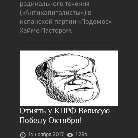
радикального течения
(«Антикапиталисты») в
испанской партии «Подемос»
Хайме Пастором.
Отнять у КПРФ Великую
Победу Октября!
14 ноября 2017
1,284